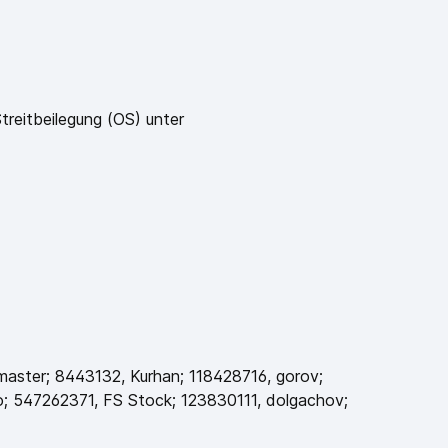
treitbeilegung (OS) unter
master; 8443132, Kurhan; 118428716, gorov;
; 547262371, FS Stock; 123830111, dolgachov;