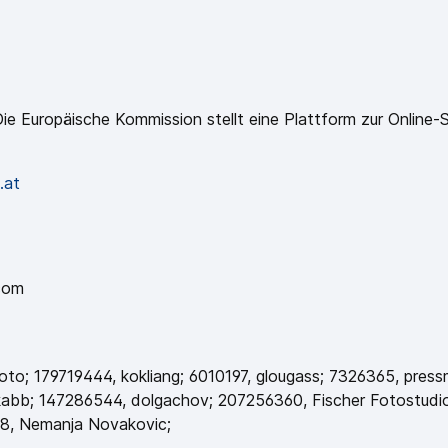
e Europäische Kommission stellt eine Plattform zur Online-S
.at
com
o; 179719444, kokliang; 6010197, glougass; 7326365, press
bb; 147286544, dolgachov; 207256360, Fischer Fotostudio
68, Nemanja Novakovic;