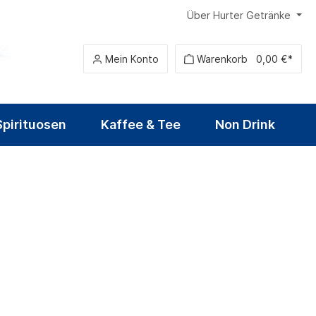
Über Hurter Getränke
Mein Konto
Warenkorb
0,00 €*
Spirituosen
Kaffee & Tee
Non Drink
Heilwasser
Sirup
Alkoholfreies Bier
Fruchtwein & Cider
Tequila
Food