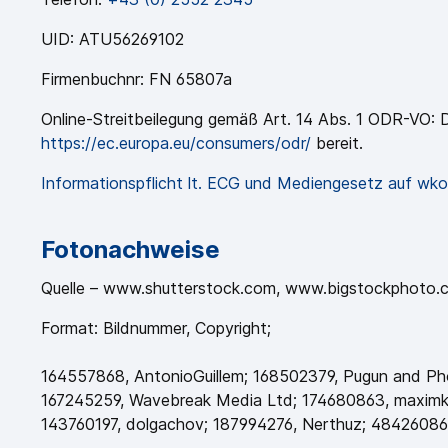
UID: ATU56269102
Firmenbuchnr: FN 65807a
Online-Streitbeilegung gemäß Art. 14 Abs. 1 ODR-VO: Di
https://ec.europa.eu/consumers/odr/
bereit.
Informationspflicht lt. ECG und Mediengesetz auf wko
Fotonachweise
Quelle – www.shutterstock.com,
www.bigstockphoto.
Format: Bildnummer, Copyright;
164557868, AntonioGuillem; 168502379, Pugun and Phot
167245259, Wavebreak Media Ltd; 174680863, maximka
143760197, dolgachov; 187994276, Nerthuz; 4842608