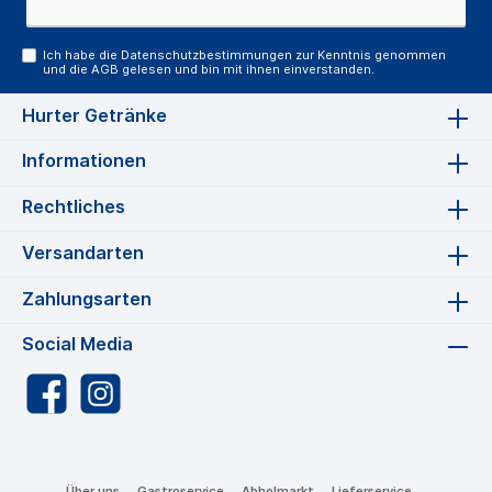
Ich habe die
Datenschutzbestimmungen
zur Kenntnis genommen
und die
AGB
gelesen und bin mit ihnen einverstanden.
Hurter Getränke
Informationen
Rechtliches
Versandarten
Zahlungsarten
Social Media
Über uns
Gastroservice
Abholmarkt
Lieferservice