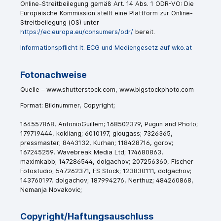
Online-Streitbeilegung gemäß Art. 14 Abs. 1 ODR-VO: Die
Europäische Kommission stellt eine Plattform zur Online-
Streitbeilegung (OS) unter
https://ec.europa.eu/consumers/odr/
bereit.
Informationspflicht lt. ECG und Mediengesetz auf wko.at
Fotonachweise
Quelle – www.shutterstock.com,
www.bigstockphoto.com
Format: Bildnummer, Copyright;
164557868, AntonioGuillem; 168502379, Pugun and Photo;
179719444, kokliang; 6010197, glougass; 7326365,
pressmaster; 8443132, Kurhan; 118428716, gorov;
167245259, Wavebreak Media Ltd; 174680863,
maximkabb; 147286544, dolgachov; 207256360, Fischer
Fotostudio; 547262371, FS Stock; 123830111, dolgachov;
143760197, dolgachov; 187994276, Nerthuz; 484260868,
Nemanja Novakovic;
Copyright/Haftungsauschluss