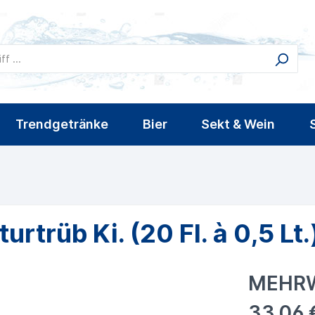
Trendgetränke
Bier
Sekt & Wein
asser
kel
Wasser mit Geschmack
Eistee
Radler
Schaumwein
Gin
Kohlensäure
Likör
urtrüb Ki. (20 Fl. à 0,5 Lt.
MEHR
33,06 