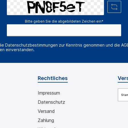
Bitte geben Sie die abgebildeten Zeichen ein*
die
Datenschutzbestimmungen
zur Kenntnis genommen und die
AG
nen einverstanden.
Rechtliches
Ver
Impressum
Sta
Datenschutz
Versand
Zahlung