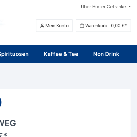
Über Hurter Getränke
Mein Konto
Warenkorb
0,00 €*
Spirituosen
Kaffee & Tee
Non Drink
Heilwasser
Sirup
Alkoholfreies Bier
Fruchtwein & Cider
Tequila
Food
)
WEG
€*