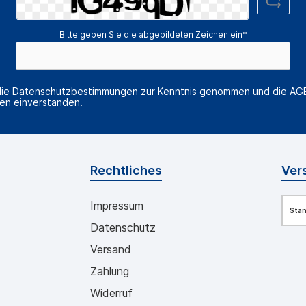
Bitte geben Sie die abgebildeten Zeichen ein*
die
Datenschutzbestimmungen
zur Kenntnis genommen und die
AG
nen einverstanden.
Rechtliches
Ver
Impressum
Sta
Datenschutz
Versand
Zahlung
Widerruf