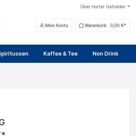
Über Hurter Getränke
Mein Konto
Warenkorb
0,00 €*
Spirituosen
Kaffee & Tee
Non Drink
Heilwasser
Sirup
Alkoholfreies Bier
Fruchtwein & Cider
Tequila
Food
G
€*