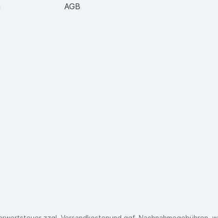
n
AGB
Mehrwertsteuer zzgl.
Versandkosten
und ggf. Nachnahmegebühren, w