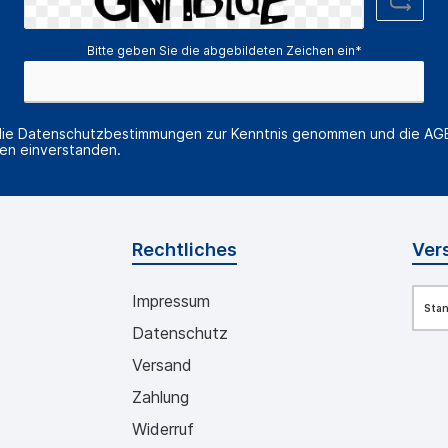
Bitte geben Sie die abgebildeten Zeichen ein*
die
Datenschutzbestimmungen
zur Kenntnis genommen und die
AG
nen einverstanden.
Rechtliches
Ver
Impressum
Sta
Datenschutz
Versand
Zahlung
Widerruf