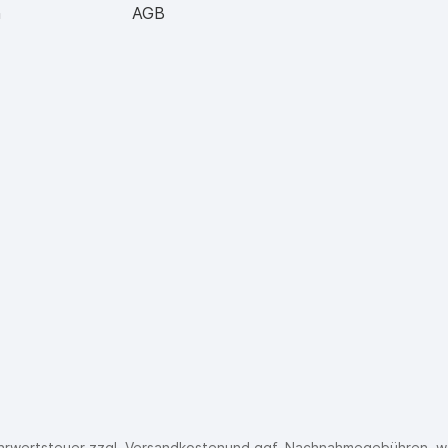
n
AGB
Mehrwertsteuer zzgl.
Versandkosten
und ggf. Nachnahmegebühren, w