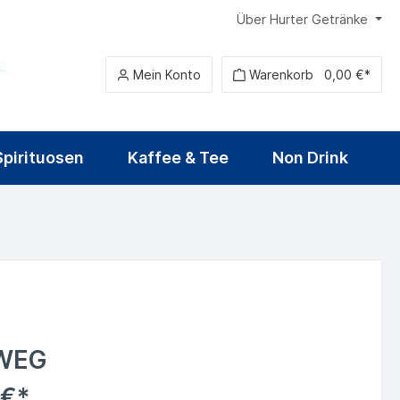
Über Hurter Getränke
Mein Konto
Warenkorb
0,00 €*
Spirituosen
Kaffee & Tee
Non Drink
Heilwasser
Sirup
Alkoholfreies Bier
Fruchtwein & Cider
Tequila
Food
WEG
 €*